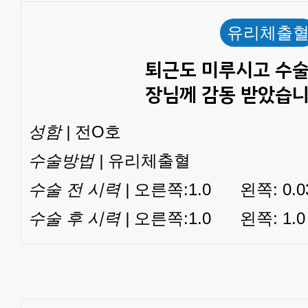
유리체출
퇴근도 미루시고 수
장님께 감동 받았습니
성함 |
전O호
수술방법 |
유리체출혈
수술 전 시력 |
오른쪽:1.0 왼쪽: 0.0
수술 후 시력 |
오른쪽:1.0 왼쪽: 1.0