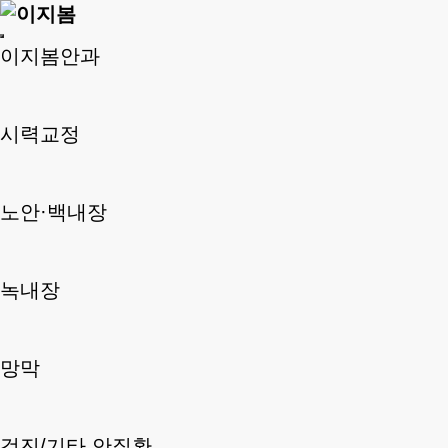
이지봄안과
시력교정
노안·백내장
녹내장
망막
검진/기타 안질환