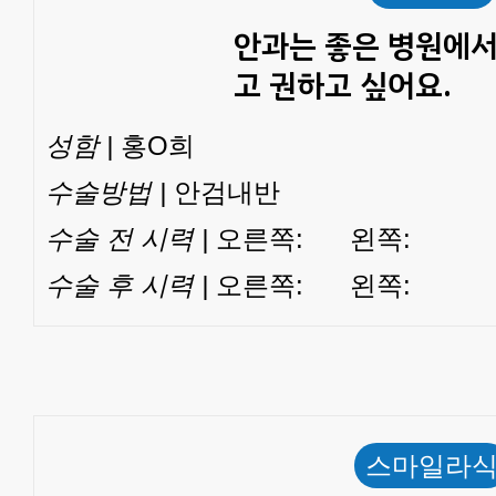
안과는 좋은 병원에
고 권하고 싶어요.
성함 |
홍O희
수술방법 |
안검내반
수술 전 시력 |
오른쪽: 왼쪽:
수술 후 시력 |
오른쪽: 왼쪽:
스마일라