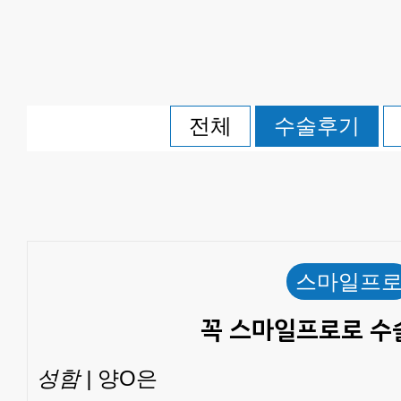
전체
수술후기
스마일프
꼭 스마일프로로 수
성함 |
양O은