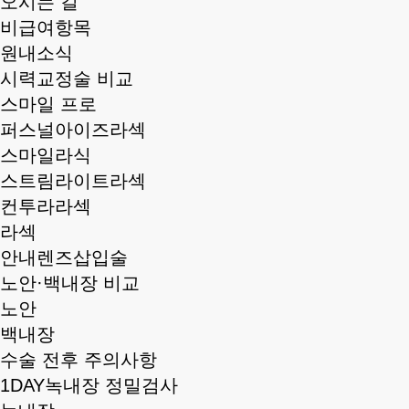
오시는 길
비급여항목
원내소식
시력교정술 비교
스마일 프로
퍼스널아이즈라섹
스마일라식
스트림라이트라섹
컨투라라섹
라섹
안내렌즈삽입술
노안·백내장 비교
노안
백내장
수술 전후 주의사항
1DAY녹내장 정밀검사