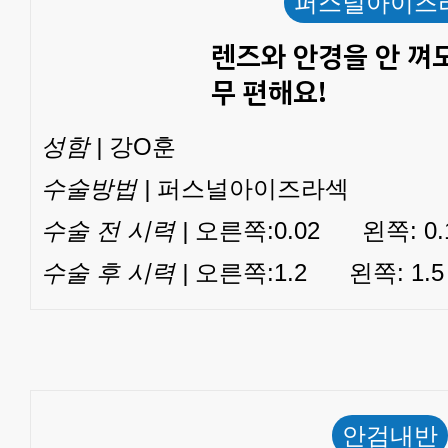
퍼스널아이즈
렌즈와 안경을 안 껴도
무 편해요!
성함 |
강O훈
수술방법 |
퍼스널아이즈라섹
수술 전 시력 |
오른쪽:0.02 왼쪽: 0.
수술 후 시력 |
오른쪽:1.2 왼쪽: 1.5
안검내반