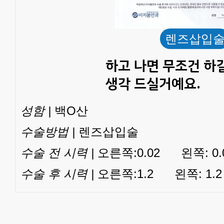
렌즈삽입
하고 나면 무조건 하
생각 드실거예요.
성함 |
백O산
수술방법 |
렌즈삽입술
수술 전 시력 |
오른쪽:0.02 왼쪽: 0.
수술 후 시력 |
오른쪽:1.2 왼쪽: 1.2