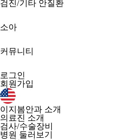
검진/기타 안질환
소아
커뮤니티
로그인
회원가입
이지봄안과 소개
의료진 소개
검사/수술장비
병원 둘러보기