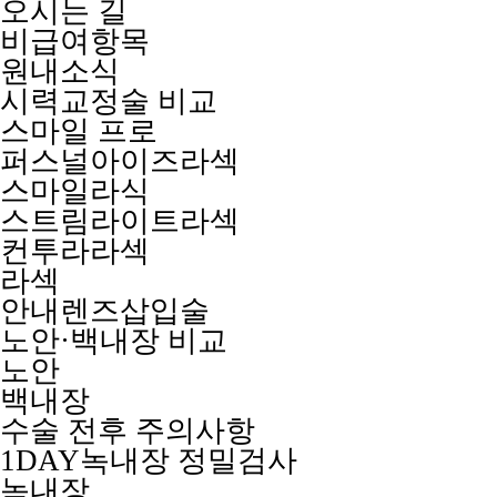
오시는 길
비급여항목
원내소식
시력교정술 비교
스마일 프로
퍼스널아이즈라섹
스마일라식
스트림라이트라섹
컨투라라섹
라섹
안내렌즈삽입술
노안·백내장 비교
노안
백내장
수술 전후 주의사항
1DAY녹내장 정밀검사
녹내장