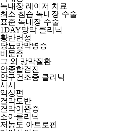
녹내장 레이저 치료
최소 침습 녹내장 수술
표준 녹내장 수술
1DAY망막 클리닉
황반변성
당뇨망막병증
비문증
그 외 망막질환
안종합검진
안구건조증 클리닉
사시
익상편
결막모반
결막이완증
소아클리닉
저농도 아트로핀