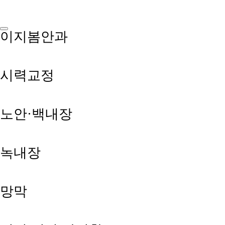
이지봄안과
시력교정
노안·백내장
녹내장
망막