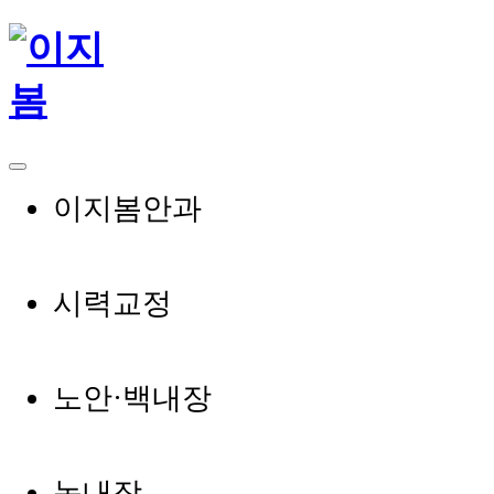
이지봄안과
시력교정
노안·백내장
녹내장