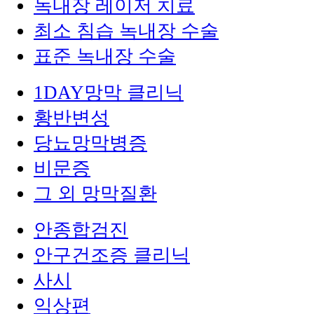
녹내장 레이저 치료
최소 침습 녹내장 수술
표준 녹내장 수술
1DAY망막 클리닉
황반변성
당뇨망막병증
비문증
그 외 망막질환
안종합검진
안구건조증 클리닉
사시
익상편