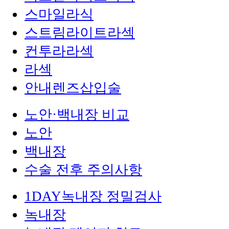
스마일라식
스트림라이트라섹
컨투라라섹
라섹
안내렌즈삽입술
노안·백내장 비교
노안
백내장
수술 전후 주의사항
1DAY녹내장 정밀검사
녹내장