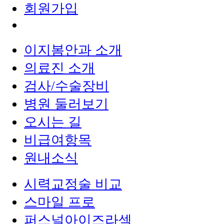
회원가입
이지봄안과 소개
의료진 소개
검사/수술장비
병원 둘러보기
오시는 길
비급여항목
원내소식
시력교정술 비교
스마일 프로
퍼스널아이즈라섹