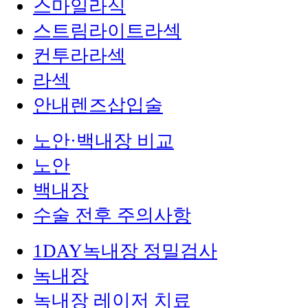
스마일라식
스트림라이트라섹
컨투라라섹
라섹
안내렌즈삽입술
노안·백내장 비교
노안
백내장
수술 전후 주의사항
1DAY녹내장 정밀검사
녹내장
녹내장 레이저 치료